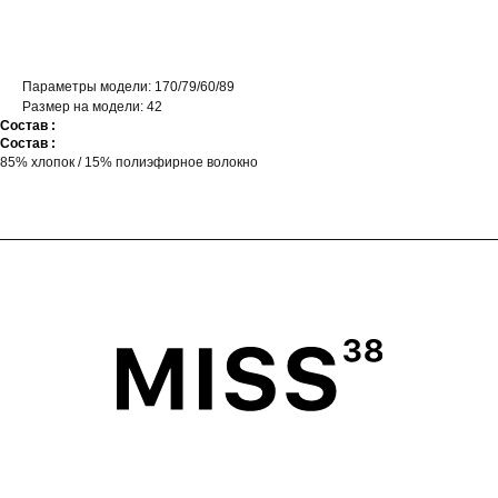
Параметры модели: 170/79/60/89
Размер на модели: 42
Состав :
Состав :
85% хлопок / 15% полиэфирное волокно
ГЛАВНАЯ
ОПЛАТА
КАТАЛОГ
ДОСТАВКА
ПОКУПАТЕЛЯМ
ВОЗВРАТ
ОФЕРТА
ПОЛИТИКА
О БРЕНДЕ
ПРОГРАММА ЛОЯЛЬНОСТИ
ОФЕРТА ПРОГРАММЫ
ЛОЯЛЬНОСТИ