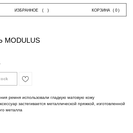
НОЕ
(
)
КОРЗИНА
(
0
)
Ь MODULUS
.
ения ремня использовали гладкую матовую кожу
ксессуар застегивается металлической пряжкой, изготовленной
ого металла