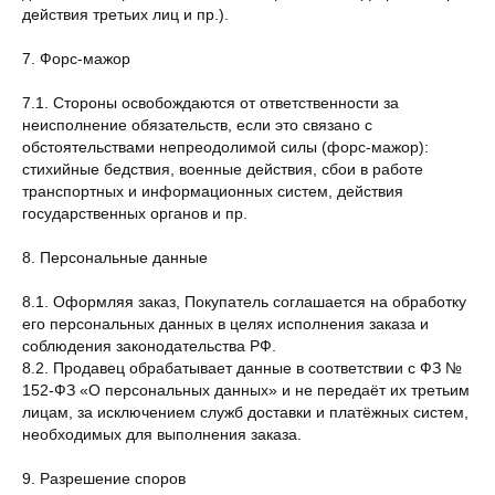
действия третьих лиц и пр.).
7. Форс-мажор
7.1. Стороны освобождаются от ответственности за
неисполнение обязательств, если это связано с
ГЛАВНАЯ
ОПЛАТА
обстоятельствами непреодолимой силы (форс-мажор):
КАТАЛОГ
ДОСТАВКА
стихийные бедствия, военные действия, сбои в работе
ПОКУПАТЕЛЯМ
ВОЗВРАТ
транспортных и информационных систем, действия
ОФЕРТА
ПОЛИТИКА
государственных органов и пр.
О БРЕНДЕ
ПРОГРАММА ЛОЯЛЬНОСТИ
8. Персональные данные
ОФЕРТА ПРОГРАММЫ
ЛОЯЛЬНОСТИ
8.1. Оформляя заказ, Покупатель соглашается на обработку
его персональных данных в целях исполнения заказа и
TELEGRAM
WHATSAPP
INSTAGRAM*
соблюдения законодательства РФ.
8.2. Продавец обрабатывает данные в соответствии с ФЗ №
152-ФЗ «О персональных данных» и не передаёт их третьим
лицам, за исключением служб доставки и платёжных систем,
необходимых для выполнения заказа.
9. Разрешение споров