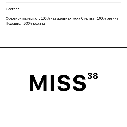
Состав :
Основной материал : 100% натуральная кожа Стелька : 100% резина
Подошва : 100% резина
ГЛАВНАЯ
ОПЛАТА
КАТАЛОГ
ДОСТАВКА
ПОКУПАТЕЛЯМ
ВОЗВРАТ
ОФЕРТА
ПОЛИТИКА
О БРЕНДЕ
ПРОГРАММА ЛОЯЛЬНОСТИ
ОФЕРТА ПРОГРАММЫ
ЛОЯЛЬНОСТИ
TELEGRAM
WHATSAPP
INSTAGRAM*