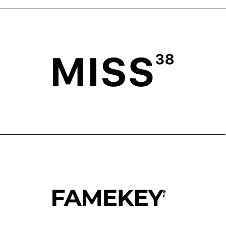
ГЛАВНАЯ
ОПЛАТА
КАТАЛОГ
ДОСТАВКА
ПОКУПАТЕЛЯМ
ВОЗВРАТ
ОФЕРТА
ПОЛИТИКА
О БРЕНДЕ
ПРОГРАММА ЛОЯЛЬНОСТИ
ОФЕРТА ПРОГРАММЫ
ЛОЯЛЬНОСТИ
TELEGRAM
WHATSAPP
INSTAGRAM*