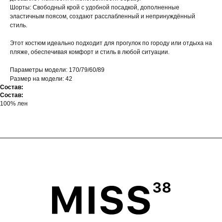
Шорты: Свободный крой с удобной посадкой, дополненные
эластичным поясом, создают расслабленный и непринуждённый
стиль.
Этот костюм идеально подходит для прогулок по городу или отдыха на
пляже, обеспечивая комфорт и стиль в любой ситуации.
Параметры модели: 170/79/60/89
Размер на модели: 42
Состав:
Состав:
100% лен
ГЛАВНАЯ
ОПЛАТА
КАТАЛОГ
ДОСТАВКА
ПОКУПАТЕЛЯМ
ВОЗВРАТ
ОФЕРТА
ПОЛИТИКА
О БРЕНДЕ
ПРОГРАММА ЛОЯЛЬНОСТИ
ОФЕРТА ПРОГРАММЫ