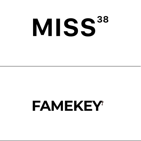
ПОКУПАТЕЛЯМ
ВОЗВРАТ
ОФЕРТА
ПОЛИТИКА
О БРЕНДЕ
ПРОГРАММА ЛОЯЛЬНОСТИ
ОФЕРТА ПРОГРАММЫ
ЛОЯЛЬНОСТИ
TELEGRAM
WHATSAPP
INSTAGRAM*