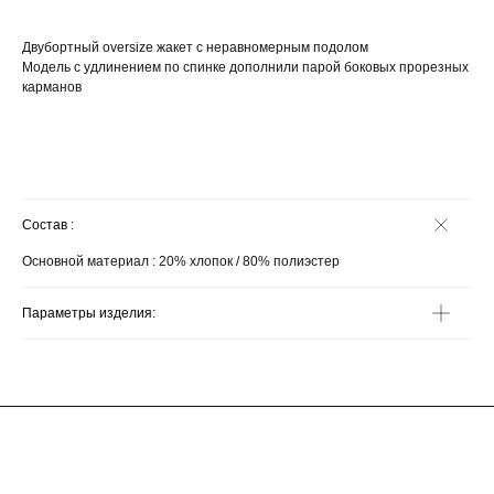
Двубортный oversize жакет с неравномерным подолом
Модель с удлинением по спинке дополнили парой боковых прорезных
карманов
Состав :
Основной материал : 20% хлопок / 80% полиэстер
Параметры изделия:
ГЛАВНАЯ
ОПЛАТА
КАТАЛОГ
ДОСТАВКА
ПОКУПАТЕЛЯМ
ВОЗВРАТ
ОФЕРТА
ПОЛИТИКА