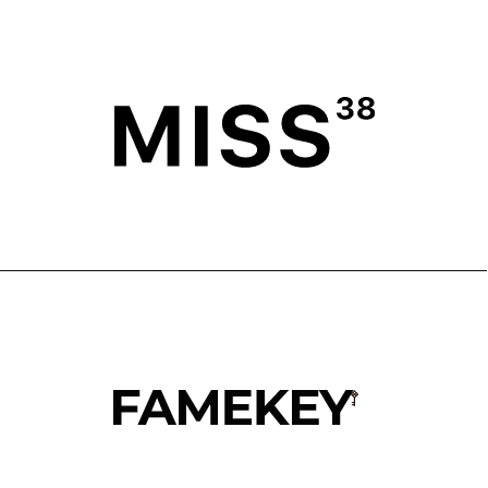
ГЛАВНАЯ
ОПЛАТА
КАТАЛОГ
ДОСТАВКА
ПОКУПАТЕЛЯМ
ВОЗВРАТ
ОФЕРТА
ПОЛИТИКА
О БРЕНДЕ
ПРОГРАММА ЛОЯЛЬНОСТИ
ОФЕРТА ПРОГРАММЫ
ЛОЯЛЬНОСТИ
TELEGRAM
WHATSAPP
INSTAGRAM*