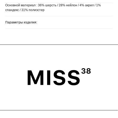
Основной материал : 36% шерсть / 28% нейлон / 4% акрил / 1%
спандекс / 31% полиэстер
Параметры изделия:
ГЛАВНАЯ
ОПЛАТА
КАТАЛОГ
ДОСТАВКА
ПОКУПАТЕЛЯМ
ВОЗВРАТ
ОФЕРТА
ПОЛИТИКА
О БРЕНДЕ
ПРОГРАММА ЛОЯЛЬНОСТИ
ОФЕРТА ПРОГРАММЫ
ЛОЯЛЬНОСТИ
TELEGRAM
WHATSAPP
INSTAGRAM*