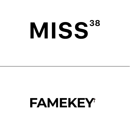
КАТАЛОГ
ДОСТАВКА
ПОКУПАТЕЛЯМ
ВОЗВРАТ
ОФЕРТА
ПОЛИТИКА
О БРЕНДЕ
ПРОГРАММА ЛОЯЛЬНОСТИ
ОФЕРТА ПРОГРАММЫ
ЛОЯЛЬНОСТИ
TELEGRAM
WHATSAPP
INSTAGRAM*