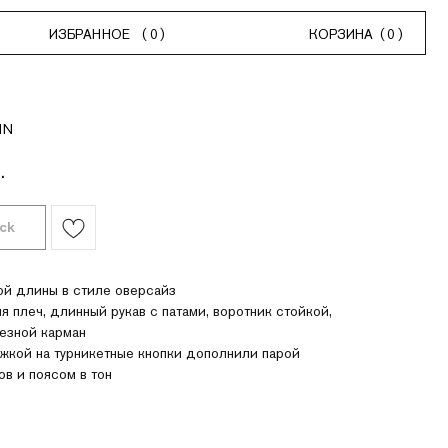
НОЕ
(
0
)
КОРЗИНА
(
0
)
IN
.
ой длины в стиле оверсайз
 плеч, длинный рукав с патами, воротник стойкой,
езной карман
жкой на турникетные кнопки дополнили парой
ов и поясом в тон