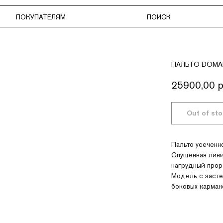
КУПАТЕЛЯМ
ПОИСК
ИЗБРАН
ПАЛЬТО DOMA
25900,00
р
Пальто усеченн
Спущенная линия
нагрудный прор
Модель с засте
боковых карман