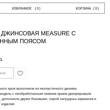
НОЕ
(
0
)
КОРЗИНА
(
0
)
А ДЖИНСОВАЯ MEASURE С
ННЫМ ПОЯСОМ
р.
дного кроя выполнили из неэластичного денима
модель с необработанным нижним краем декорировали
, дополнили двумя боковыми, парой нагрудных карманов и
т изделия