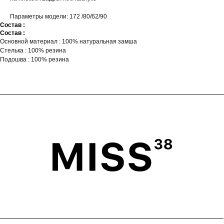
Параметры модели: 172 /80/62/90
Состав :
Состав :
Основной материал : 100% натуральная замша
Стелька : 100% резина
Подошва : 100% резина
ГЛАВНАЯ
ОПЛАТА
КАТАЛОГ
ДОСТАВКА
ПОКУПАТЕЛЯМ
ВОЗВРАТ
ОФЕРТА
ПОЛИТИКА
О БРЕНДЕ
ПРОГРАММА ЛОЯЛЬНОСТИ
ОФЕРТА ПРОГРАММЫ
ЛОЯЛЬНОСТИ
TELEGRAM
WHATSAPP
INSTAGRAM*