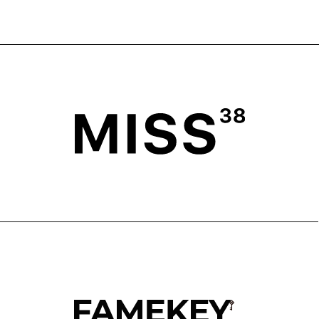
ГЛАВНАЯ
ОПЛАТА
КАТАЛОГ
ДОСТАВКА
ПОКУПАТЕЛЯМ
ВОЗВРАТ
ОФЕРТА
ПОЛИТИКА
О БРЕНДЕ
ПРОГРАММА ЛОЯЛЬНОСТИ
ОФЕРТА ПРОГРАММЫ
ЛОЯЛЬНОСТИ
TELEGRAM
WHATSAPP
INSTAGRAM*