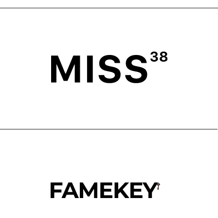
ГЛАВНАЯ
ОПЛАТА
КАТАЛОГ
ДОСТАВКА
ПОКУПАТЕЛЯМ
ВОЗВРАТ
ОФЕРТА
ПОЛИТИКА
О БРЕНДЕ
ПРОГРАММА ЛОЯЛЬНОСТИ
ОФЕРТА ПРОГРАММЫ
ЛОЯЛЬНОСТИ
TELEGRAM
WHATSAPP
INSTAGRAM*