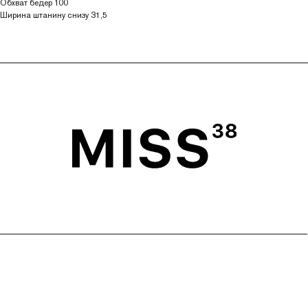
Обхват бедер 100
Ширина штанину снизу 31,5
ГЛАВНАЯ
ОПЛАТА
КАТАЛОГ
ДОСТАВКА
ПОКУПАТЕЛЯМ
ВОЗВРАТ
ОФЕРТА
ПОЛИТИКА
О БРЕНДЕ
ПРОГРАММА ЛОЯЛЬНОСТИ
ОФЕРТА ПРОГРАММЫ
ЛОЯЛЬНОСТИ
TELEGRAM
WHATSAPP
INSTAGRAM*